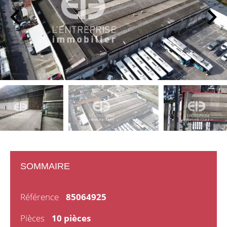
SOMMAIRE
Référence
85064925
Pièces
10 pièces