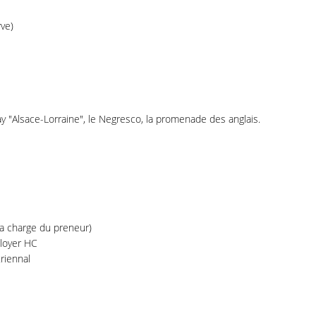
rve)
ay "Alsace-Lorraine", le Negresco, la promenade des anglais.
 la charge du preneur)
 loyer HC
riennal