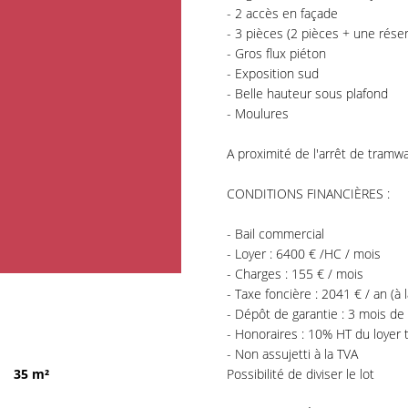
- 2 accès en façade
- 3 pièces (2 pièces + une rése
- Gros flux piéton
- Exposition sud
- Belle hauteur sous plafond
- Moulures
A proximité de l'arrêt de tramw
CONDITIONS FINANCIÈRES :
- Bail commercial
- Loyer : 6400 € /HC / mois
- Charges : 155 € / mois
- Taxe foncière : 2041 € / an (à
- Dépôt de garantie : 3 mois de
- Honoraires : 10% HT du loyer t
- Non assujetti à la TVA
e
35 m²
Possibilité de diviser le lot