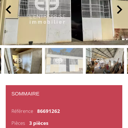
SOMMAIRE
Référence
86691262
Pièces
3 pièces